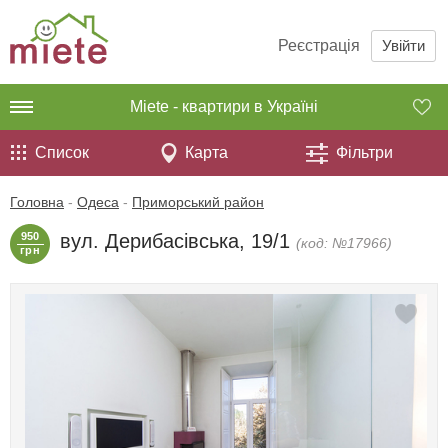
Реєстрація
Увійти
Miete - квартири в Україні
Список
Карта
Фільтри
Головна
-
Одеса
-
Приморський район
950
вул. Дерибасівська, 19/1
(код: №17966)
грн