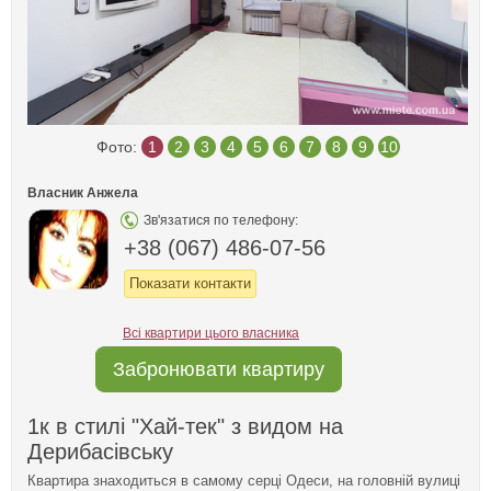
Фото:
1
2
3
4
5
6
7
8
9
10
Власник Анжела
Зв'язатися по телефону:
+38 (067) 486-07-56
Показати контакти
Всі квартири цього власника
Забронювати квартиру
1к в стилі "Хай-тек" з видом на
Дерибасівську
Квартира знаходиться в самому серці Одеси, на головній вулиці