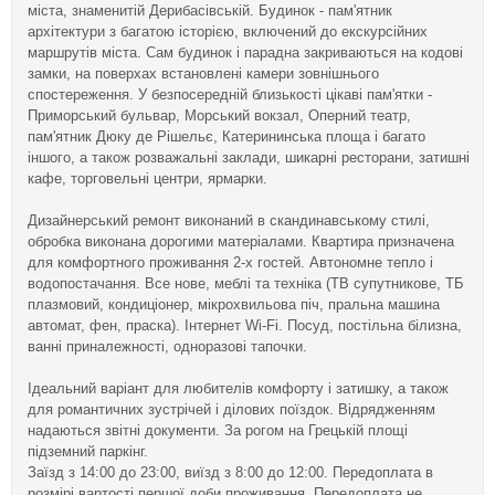
міста, знаменитій Дерибасівській. Будинок - пам'ятник
архітектури з багатою історією, включений до екскурсійних
маршрутів міста. Сам будинок і парадна закриваються на кодові
замки, на поверхах встановлені камери зовнішнього
спостереження. У безпосередній близькості цікаві пам'ятки -
Приморський бульвар, Морський вокзал, Оперний театр,
пам'ятник Дюку де Рішельє, Катерининська площа і багато
іншого, а також розважальні заклади, шикарні ресторани, затишні
кафе, торговельні центри, ярмарки.
Дизайнерський ремонт виконаний в скандинавському стилі,
обробка виконана дорогими матеріалами. Квартира призначена
для комфортного проживання 2-х гостей. Автономне тепло і
водопостачання. Все нове, меблі та техніка (ТВ супутникове, ТБ
плазмовий, кондиціонер, мікрохвильова піч, пральна машина
автомат, фен, праска). Інтернет Wi-Fi. Посуд, постільна білизна,
ванні приналежності, одноразові тапочки.
Ідеальний варіант для любителів комфорту і затишку, а також
для романтичних зустрічей і ділових поїздок. Відрядженням
надаються звітні документи. За рогом на Грецькій площі
підземний паркінг.
Заїзд з 14:00 до 23:00, виїзд з 8:00 до 12:00. Передоплата в
розмірі вартості першої доби проживання. Передоплата не