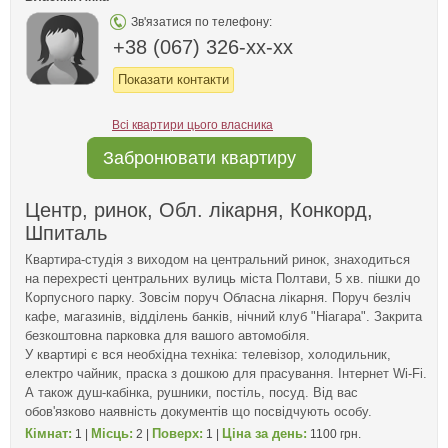
Зв'язатися по телефону:
+38 (067) 326-xx-xx
Показати контакти
Всі квартири цього власника
Забронювати квартиру
Центр, ринок, Обл. лікарня, Конкорд,
Шпиталь
Квартира-студія з виходом на центральний ринок, знаходиться
на перехресті центральних вулиць міста Полтави, 5 хв. пішки до
Корпусного парку. Зовсім поруч Обласна лікарня. Поруч безліч
кафе, магазинів, відділень банків, нічний клуб "Ніагара". Закрита
безкоштовна парковка для вашого автомобіля.
У квартирі є вся необхідна техніка: телевізор, холодильник,
електро чайник, праска з дошкою для прасування. Інтернет Wi-Fi.
А також душ-кабінка, рушники, постіль, посуд. Від вас
обов'язково наявність документів що посвідчують особу.
Кімнат:
Місць:
Поверх:
Ціна за день:
1 |
2 |
1 |
1100 грн.