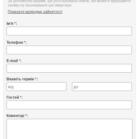
За допомогою форми, що розташована нижче, Ви можете відправити
заявку на бронювання цієї квартири.
Показати календар зайнятості
Ім’я
*
:
Телефон
*
:
E-mail
*
:
Вкажіть термін
*
:
Гостей
*
:
Коментар
*
: