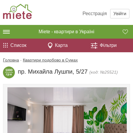
Реєстрація
Увійти
Miete - квартири в Україні
Список
Карта
Фільтри
Головна
-
Квартири подобово в Сумах
1000
пр. Михайла Лушпи, 5/27
(код: №25521)
грн