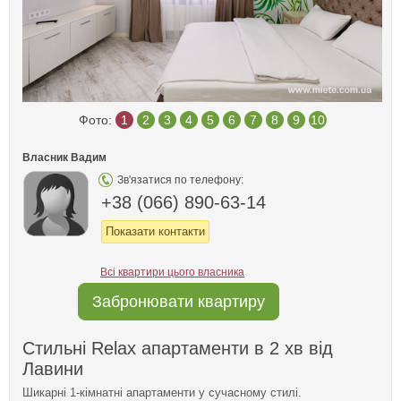
Фото:
1
2
3
4
5
6
7
8
9
10
Власник Вадим
Зв'язатися по телефону:
+38 (066) 890-63-14
Показати контакти
Всі квартири цього власника
Забронювати квартиру
Стильні Relax апартаменти в 2 хв від
Лавини
Шикарні 1-кімнатні апартаменти у сучасному стилі.