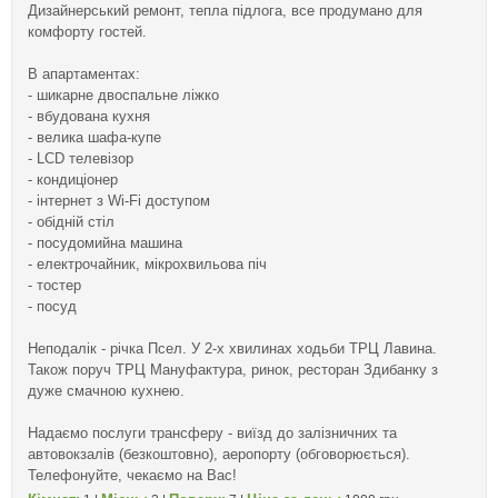
Дизайнерський ремонт, тепла підлога, все продумано для
комфорту гостей.
В апартаментах:
- шикарне двоспальне ліжко
- вбудована кухня
- велика шафа-купе
- LCD телевізор
- кондиціонер
- інтернет з Wi-Fi доступом
- обідній стіл
- посудомийна машина
- електрочайник, мікрохвильова піч
- тостер
- посуд
Неподалік - річка Псел. У 2-х хвилинах ходьби ТРЦ Лавина.
Також поруч ТРЦ Мануфактура, ринок, ресторан Здибанку з
дуже смачною кухнею.
Надаємо послуги трансферу - виїзд до залізничних та
автовокзалів (безкоштовно), аеропорту (обговорюється).
Телефонуйте, чекаємо на Вас!