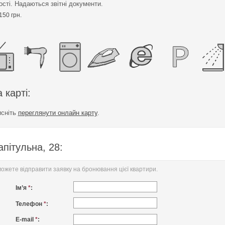
ості. Надаються звітні документи.
150 грн.
 карті:
исніть
переглянути онлайн карту
.
пітульна, 28:
жете відправити заявку на бронювання цієї квартири.
Ім’я
*
:
Телефон
*
:
E-mail
*
: