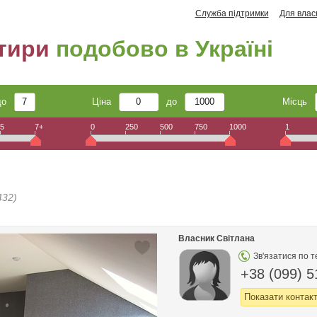
Служба підтримки
Для влас
тири
подобово в Україні
до
Ціна
до
Місць
5
7+
0
250
500
750
1000
1
432)
Власник Світлана
Зв'язатися по 
+38 (099) 5
Показати контак