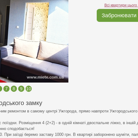
Всі квартири цього
Забронювати 
6
7
8
9
10
одського замку
сним ремонтом в самому центрі Ужгорода, прямо навпроти Ужгородського 
 поїздки. Розміщення 4 (2+2) - в одній кімнаті двоспальне ліжко, в інші
інно сподобається!
:00. При заїзді беремо заставу 1000 грн. В квартирі заборонено шуміти, па