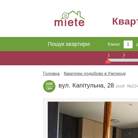
Квар
Пошук квартири:
Кімнат
1
3
Головна
-
Квартири подобово в Ужгороді
1150
вул. Капітульна, 28
(код: №22
грн