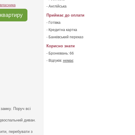
 власника
- Англійська
квартиру
Приймає до оплати
- Готівка
- Кредитна картка
- Банківський переказ
Корисно знати
- Бронювань: 66
- Відгуків:
немає
замку. Поруч всі
й двоспальний диван.
лити, перебувати з