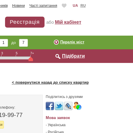
ників
Новини
Часті запитання
UA
RU
Реєстрація
або
Мій кабінет
Перелік міст
до
3
5
7+
Підібрати
< повернутися назад до списку квартир
Поділитись з друзями
телефону:
19-99-77
Мова заявок
ти
- Українська
- Російська