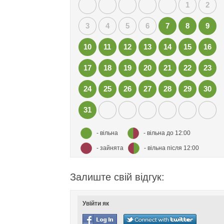
1
2
3
4
5
6
7
8
9
10
11
12
13
14
15
16
17
18
19
20
21
22
23
24
25
26
27
28
29
30
31
- вільна
- вільна до 12:00
- зайнята
- вільна після 12:00
Залиште свій відгук:
Увійти як