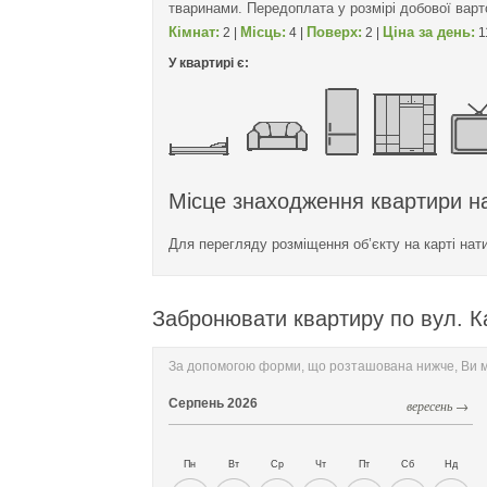
тваринами. Передоплата у розмірі добової варт
Кімнат:
Місць:
Поверх:
Ціна за день:
2 |
4 |
2 |
1
У квартирі є:
Місце знаходження квартири на
Для перегляду розміщення об’єкту на карті нат
Забронювати квартиру по вул. Ка
За допомогою форми, що розташована нижче, Ви мо
Серпень
2026
вересень →
Пн
Вт
Ср
Чт
Пт
Сб
Нд