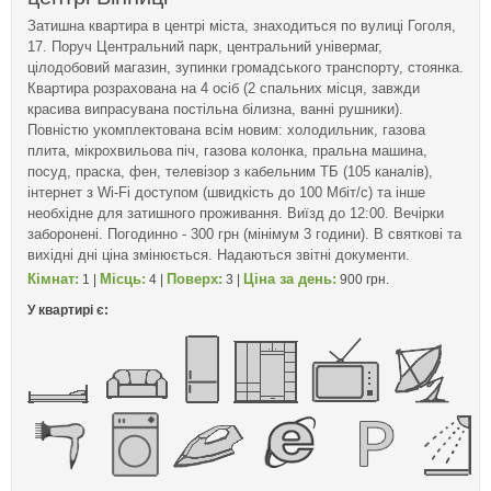
Затишна квартира в центрі міста, знаходиться по вулиці Гоголя,
17. Поруч Центральний парк, центральний універмаг,
цілодобовий магазин, зупинки громадського транспорту, стоянка.
Квартира розрахована на 4 осіб (2 спальних місця, завжди
красива випрасувана постільна білизна, ванні рушники).
Повністю укомплектована всім новим: холодильник, газова
плита, мікрохвильова піч, газова колонка, пральна машина,
посуд, праска, фен, телевізор з кабельним ТБ (105 каналів),
інтернет з Wi-Fi доступом (швидкість до 100 Мбіт/с) та інше
необхідне для затишного проживання. Виїзд до 12:00. Вечірки
заборонені. Погодинно - 300 грн (мінімум 3 години). В святкові та
вихідні дні ціна змінюється. Надаються звітні документи.
Кімнат:
Місць:
Поверх:
Ціна за день:
1 |
4 |
3 |
900 грн.
У квартирі є: