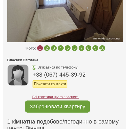
Фото:
1
2
3
4
5
6
7
8
9
10
Власник Світлана
Зв'язатися по телефону:
+38 (067) 445-39-92
Показати контакти
Всі квартири цього власника
Забронювати квартиру
1 кімнатна подобово/погодинно в самому
центрі Вінниці