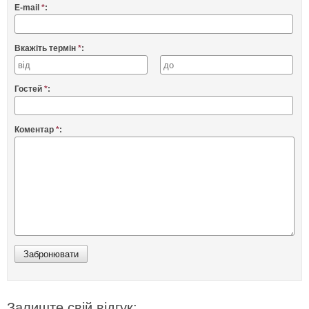
E-mail
*
:
Вкажіть термін
*
:
Гостей
*
:
Коментар
*
:
Залиште свій відгук: