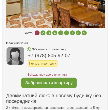
Фото:
1
2
3
4
5
6
7
8
9
Власник Ольга
Зв'язатися по телефону:
+7 (978) 805-92-07
Показати контакти
Всі квартири цього власника
Забронювати квартиру
Двокімнатний люкс в новому будинку без
посередників
2-х кімнатні комфортабельні апартаменти розташовані на 5-му