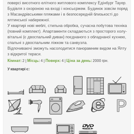
поверсі висотного елітного житлового комплексу Едінбург Тауер.
Будівля з охороною на вході і консьєржем. Будинок зовсім поряд
з Масандрівськими пляжами і в безпосередній близькості до
ялтинської набережної.
У квартирі нові меблі, стильна обробка, сучасна побутова техніка
(повний комплект). Апартаменти складаються з просторого холу-
вітальні (є двоспальний диван) поєднаного з обладнаної кухнею,
спальні з двоспальним ліжком та санвузла.
Відпочиваючі зможуть насолодитися панорамним видом на Ялту
з відкритої тераси.
Кімнат:
Місць:
Поверх:
Ціна за день:
2 |
4 |
4 |
2000 грн.
У квартирі є: