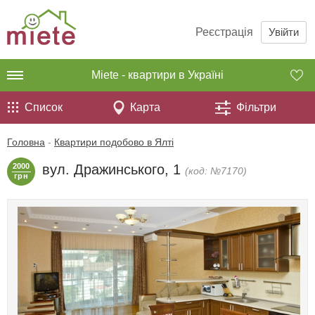
Реєстрація
Увійти
Miete - квартири в Україні
Список
Карта
Фільтри
Головна
-
Квартири подобово в Ялті
2000
вул. Дражинського, 1
(код: №7170)
грн