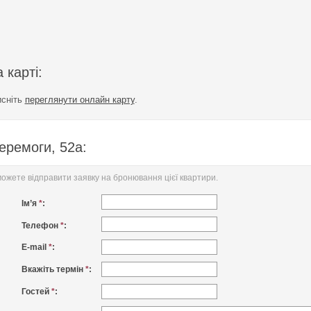
 карті:
исніть
переглянути онлайн карту
.
еремоги, 52а:
жете відправити заявку на бронювання цієї квартири.
Ім’я
*
:
Телефон
*
:
E-mail
*
:
Вкажіть термін
*
:
Гостей
*
: