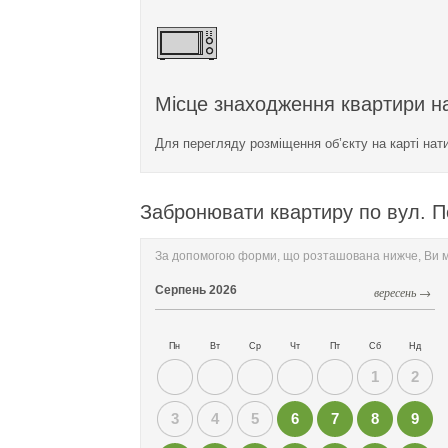
Місце знаходження квартири на
Для перегляду розміщення об’єкту на карті нат
Забронювати квартиру по вул. П
За допомогою форми, що розташована нижче, Ви мо
Серпень
2026
вересень →
Пн
Вт
Ср
Чт
Пт
Сб
Нд
1
2
3
4
5
6
7
8
9