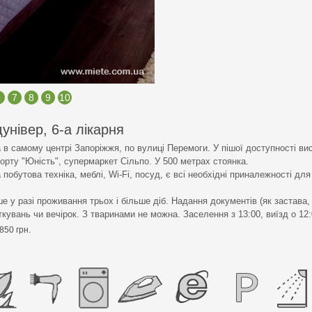
6
7
8
9
10
універ, 6-а лікарня
в самому центрі Запоріжжя, по вулиці Перемоги. У пішої доступності ви
орту "Юність", супермаркет Сільпо. У 500 метрах стоянка.
 побутова техніка, меблі, Wi-Fi, посуд, є всі необхідні приналежності дл
 у разі проживання трьох і більше діб. Надання документів (як застава,
увань чи вечірок. З тваринами не можна. Заселення з 13:00, виїзд о 12:
850 грн.