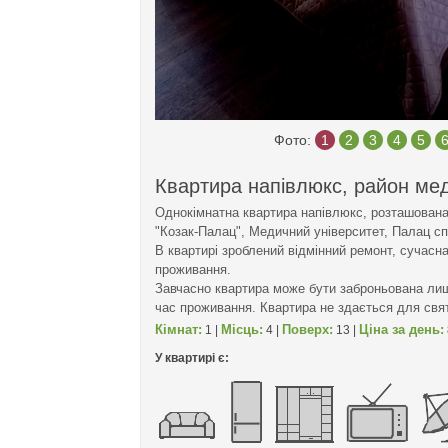
Фото:
1
2
3
4
5
Квартира напівлюкс, район мед
Однокімнатна квартира напівлюкс, розташована 
"Козак-Палац", Медичний університет, Палац сп
В квартирі зроблений відмінний ремонт, сучасна
проживання.
Завчасно квартира може бути заброньована лише
час проживання. Квартира не здається для святк
Кімнат:
Місць:
Поверх:
Ціна за день:
1 |
4 |
13 |
У квартирі є: