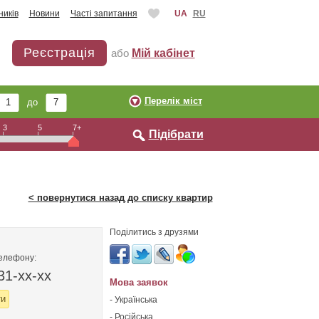
ників
Новини
Часті запитання
UA
RU
Реєстрація
або
Мій кабінет
Перелік міст
до
3
5
7+
Підібрати
< повернутися назад до списку квартир
Поділитись з друзями
телефону:
31-xx-xx
Мова заявок
ти
- Українська
- Російська