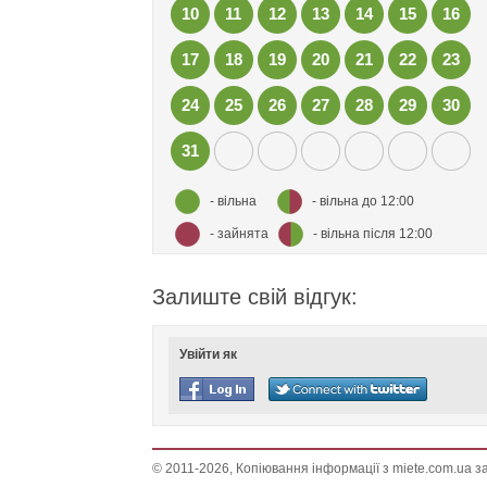
10
11
12
13
14
15
16
17
18
19
20
21
22
23
24
25
26
27
28
29
30
31
- вільна
- вільна до 12:00
- зайнята
- вільна після 12:00
Залиште свій відгук:
Увійти як
© 2011-2026, Копіювання інформації з miete.com.ua 