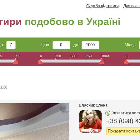
Служба підтримки
Для влас
тири
подобово в Україні
до
Ціна
до
Місць
5
7+
0
250
500
750
1000
1
108)
Власник Олена
Зв'язатися по 
+38 (098) 4
Показати контак