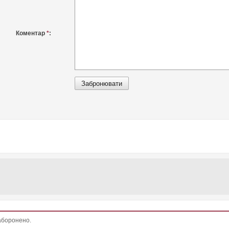
Коментар
*
:
заборонено.