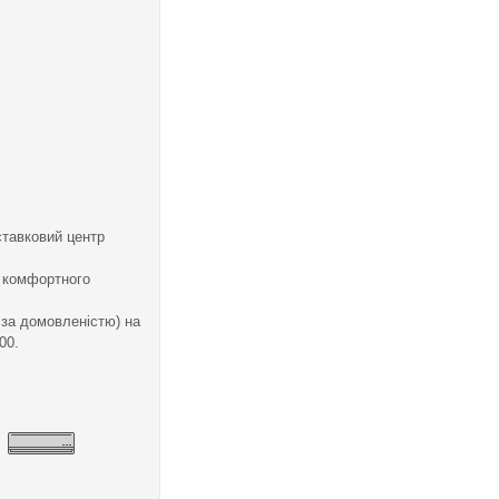
ставковий центр
я комфортного
 за домовленістю) на
00.