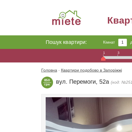
Квар
Пошук квартири:
Кімнат
1
3
Головна
-
Квартири подобово в Запоріжжі
850
вул. Перемоги, 52а
(код: №25
грн