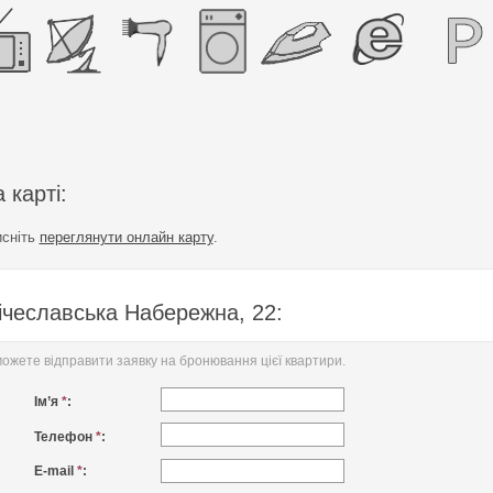
 карті:
исніть
переглянути онлайн карту
.
ічеславська Набережна, 22:
жете відправити заявку на бронювання цієї квартири.
Ім’я
*
:
Телефон
*
:
E-mail
*
: