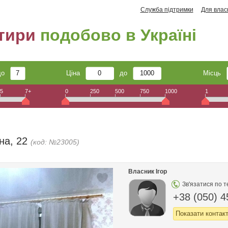
Служба підтримки
Для влас
тири
подобово в Україні
до
Ціна
до
Місць
5
7+
0
250
500
750
1000
1
на, 22
(код: №23005)
Власник Ігор
Зв'язатися по 
+38 (050) 4
Показати контак