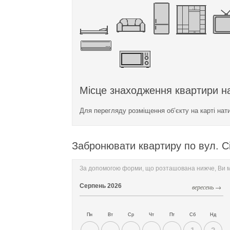
Місце знаходження квартири на
Для перегляду розміщення об’єкту на карті нат
Забронювати квартиру по вул. С
За допомогою форми, що розташована нижче, Ви мо
Серпень
2026
вересень →
Пн
Вт
Ср
Чт
Пт
Сб
Нд