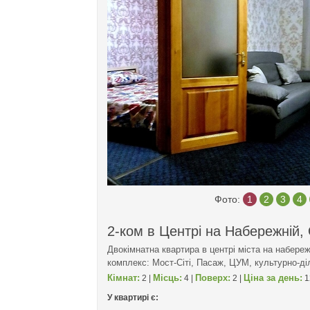
Фото:
1
2
3
4
2-ком в Центрі на Набережній,
Двокімнатна квартира в центрі міста на набере
комплекс: Мост-Сіті, Пасаж, ЦУМ, культурно-д
Кімнат:
Місць:
Поверх:
Ціна за день:
2 |
4 |
2 |
1
У квартирі є: