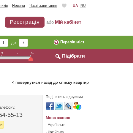
ників
Новини
Часті запитання
UA
RU
Реєстрація
або
Мій кабінет
Перелік міст
до
3
5
7+
Підібрати
< повернутися назад до списку квартир
Поділитись з друзями
телефону:
54-55-13
Мова заявок
ти
- Українська
- Російська