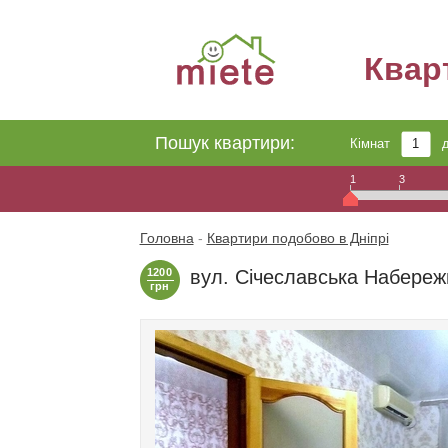
Квар
Пошук квартири:
Кімнат
1
3
Головна
-
Квартири подобово в Дніпрі
1200
вул. Січеславська Набереж
грн