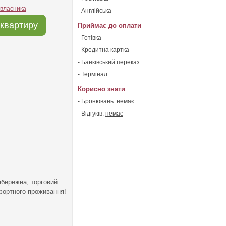
 власника
- Англійська
квартиру
Приймає до оплати
- Готівка
- Кредитна картка
- Банківський переказ
- Термінал
Корисно знати
- Бронювань: немає
- Відгуків:
немає
абережна, торговий
фортного проживання!