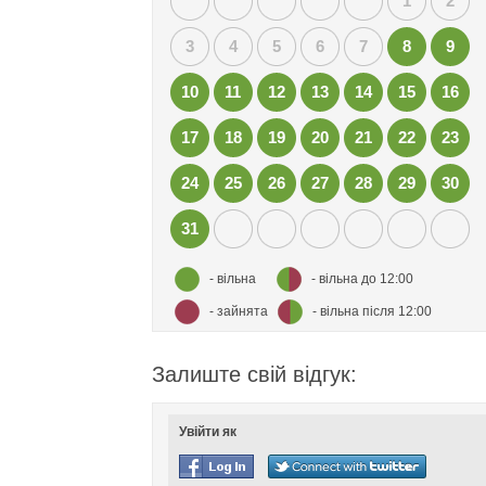
1
2
3
4
5
6
7
8
9
10
11
12
13
14
15
16
17
18
19
20
21
22
23
24
25
26
27
28
29
30
31
- вільна
- вільна до 12:00
- зайнята
- вільна після 12:00
Залиште свій відгук:
Увійти як