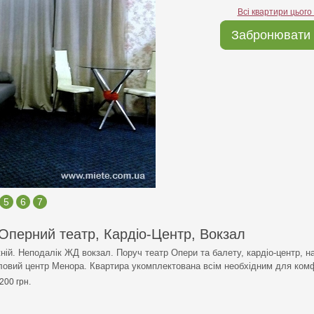
Всі квартири цього
Забронювати 
5
6
7
 Оперний театр, Кардіо-Центр, Вокзал
жній. Неподалік ЖД вокзал. Поруч театр Опери та балету, кардіо-центр, н
іловий центр Менора. Квартира укомплектована всім необхідним для ком
200 грн.