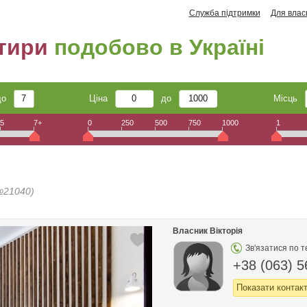
Служба підтримки
Для влас
тири
подобово в Україні
до
Ціна
до
Місць
5
7+
0
250
500
750
1000
1
№21040)
Власник Вікторія
Зв'язатися по 
+38 (063) 5
Показати контак