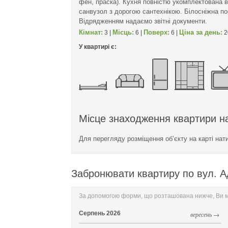
фен, праска). Кухня повністю укомплектована в
санвузол з дорогою сантехнікою. Білосніжна по
Відрядженням надаємо звітні документи.
Кімнат:
Місць:
Поверх:
Ціна за день:
3 |
6 |
6 |
2
У квартирі є:
Місце знаходження квартири на
Для перегляду розміщення об’єкту на карті нат
Забронювати квартиру по вул. А
За допомогою форми, що розташована нижче, Ви мо
Серпень
2026
вересень →