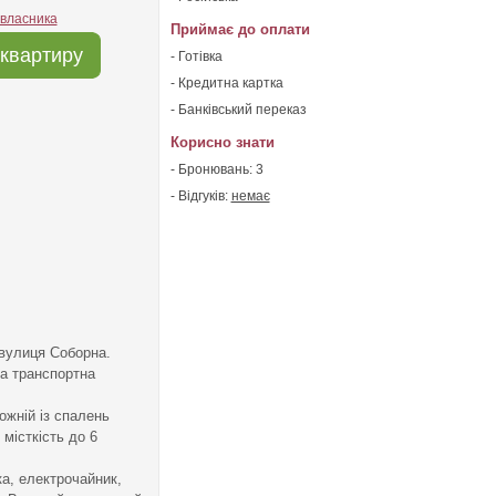
 власника
Приймає до оплати
квартиру
- Готівка
- Кредитна картка
- Банківський переказ
Корисно знати
- Бронювань: 3
- Відгуків:
немає
 вулиця Соборна.
на транспортна
ожній із спалень
місткість до 6
а, електрочайник,