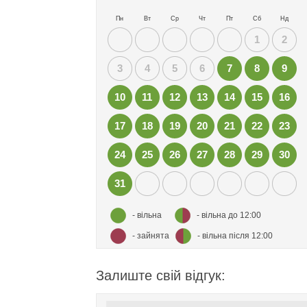
Пн
Вт
Ср
Чт
Пт
Сб
Нд
1
2
3
4
5
6
7
8
9
10
11
12
13
14
15
16
17
18
19
20
21
22
23
24
25
26
27
28
29
30
31
- вільна
- вільна до 12:00
- зайнята
- вільна після 12:00
Залиште свій відгук: