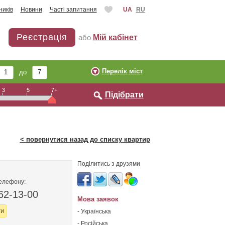
ників
Новини
Часті запитання
UA
RU
Реєстрація
або
Мій кабінет
Перелік міст
до
3
5
7+
Підібрати
< повернутися назад до списку квартир
Поділитись з друзями
телефону:
62-13-00
Мова заявок
ти
- Українська
- Російська