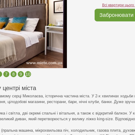
Всі квартири цього
Забронювати 
6
7
8
9
10
 центрі міста
самому серці Миколаєва, історична частина міста. У 2-х хвилинах ходьби
я, цілодобові магазини, ресторани, бари, нічні клуби, банки. Дуже зруч
 і світла, дві окремі спальні і вітальня, а також є відкритий балкон. У к
еликий диван, який перетворюється у велику ліжко king-size. Відповідно 
(пральна машина, мікрохвильова піч, холодильник, газова плита, духовк