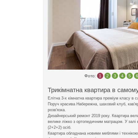
Фото:
1
2
3
4
5
Трикімнатна квартира в самому
Елітна 3-х кімнатна квартира преміум класу в 
Поруч красива Набережна, шаховий клуб, кав'ярн
розв'язка.
Дизайнерський ремонт 2019 року. Квартира велика
велике ліжко з ортопедичним матрацом. У залі в
(2+2+2) осіб.
Квартира обладнана новими меблями і технікою 