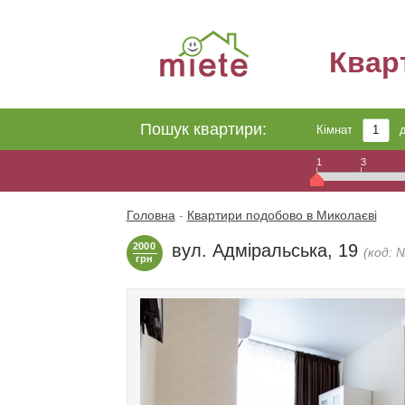
Квар
Пошук квартири:
Кімнат
1
3
Головна
-
Квартири подобово в Миколаєві
2000
вул. Адміральська, 19
(код: 
грн