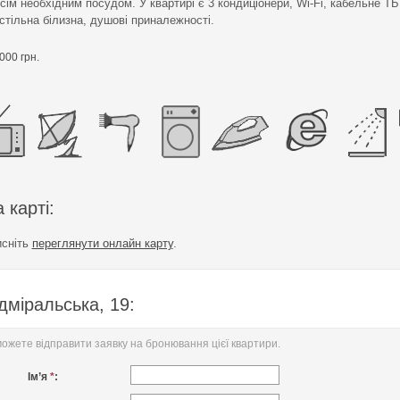
сім необхідним посудом. У квартирі є 3 кондиціонери, Wi-Fi, кабельне ТБ
стільна білизна, душові приналежності.
000 грн.
 карті:
исніть
переглянути онлайн карту
.
дміральська, 19:
жете відправити заявку на бронювання цієї квартири.
Ім’я
*
: