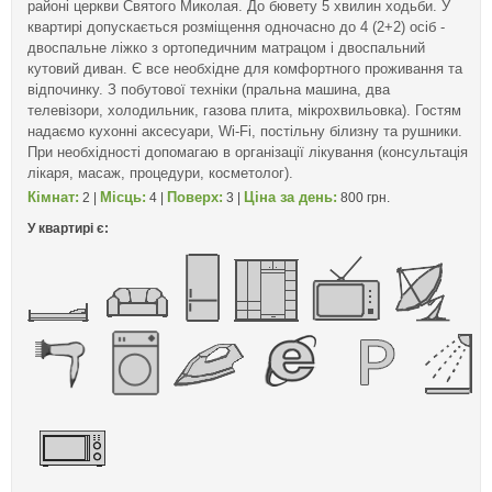
районі церкви Святого Миколая. До бювету 5 хвилин ходьби. У
квартирі допускається розміщення одночасно до 4 (2+2) осіб -
двоспальне ліжко з ортопедичним матрацом і двоспальний
кутовий диван. Є все необхідне для комфортного проживання та
відпочинку. З побутової техніки (пральна машина, два
телевізори, холодильник, газова плита, мікрохвильовка). Гостям
надаємо кухонні аксесуари, Wi-Fi, постільну білизну та рушники.
При необхідності допомагаю в організації лікування (консультація
лікаря, масаж, процедури, косметолог).
Кімнат:
Місць:
Поверх:
Ціна за день:
2 |
4 |
3 |
800 грн.
У квартирі є: