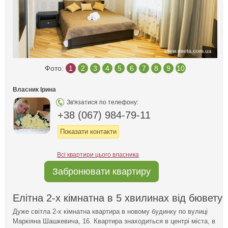
Фото:
1
2
3
4
5
6
7
8
9
10
Власник Ірина
Зв'язатися по телефону:
+38 (067) 984-79-11
Показати контакти
Всі квартири цього власника
Забронювати квартиру
Елітна 2-х кімнатна в 5 хвилинах від бювету
Дуже світла 2-х кімнатна квартира в новому будинку по вулиці
Маркіяна Шашкевича, 16. Квартира знаходиться в центрі міста, в